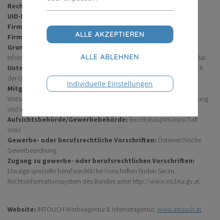
Rechtsform:
eingetragenes Einzelunternehmen
UID-Nummer:
ATU71704925
Firmenbuchnummer:
FN 468250 d
Firmenbuchgericht:
Landesgericht für ZRS Graz
Grundlegende Richtung der Website:
Diese Website stellt
Informationen zu Produkten und Leistungen unseres Unternehmens dar.
Unternehmensgegenstand:
Unternehmensberatung einschließlich
der Unternehmensorganisation
Individuelle Einstellungen
Mitgliedschaft bei der Wirtschaftskammerorganisation:
Wirtschaftskammer Steiermark, FG Unternehmensberatung, Buchhaltung
und Informationstechn.
Aufsichtsbehörde/Gewerbebehörde:
Bezirkshauptmannschaft
Weiz
Gewerbe- oder berufsrechtliche Vorschriften:
Österreichische
Gewerbeordnung
Zugang zu gewerbe- oder berufsrechtlichen Vorschriften:
Etwaige spezielle berufsrechtliche Vorschriften finden Sie im
Rechtsinformationssystem des Bundes unter http://www.ris.bka.gv.at.
Website:
INTOUCH Werbeagentur & Internetagentur,
www.intouch.at