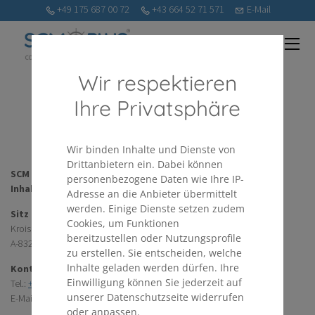
+49 175 687 00 72
+43 664 52 71 571
E-Mail
Wir respektieren
Ihre Privatsphäre
Impressum
Wir binden Inhalte und Dienste von
Drittanbietern ein. Dabei können
SCM PLUS e.U.
personenbezogene Daten wie Ihre IP-
Inhaber: Rudolf Kohlmaier
Adresse an die Anbieter übermittelt
werden. Einige Dienste setzen zudem
Sitz
Cookies, um Funktionen
Kroisbach 70
bereitzustellen oder Nutzungsprofile
A-8321 St. Margarethen/Raab
zu erstellen. Sie entscheiden, welche
Inhalte geladen werden dürfen. Ihre
Kontakt
Einwilligung können Sie jederzeit auf
Tel.:
+43 (0) 664 52 71 571
unserer Datenschutzseite widerrufen
E-Mail:
rudolf.kohlmaier@scm-plus.at
oder anpassen.