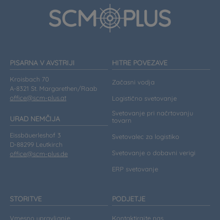
PISARNA V AVSTRIJI
HITRE POVEZAVE
Kroisbach 70
Začasni vodja
A-8321 St. Margarethen/Raab
office@scm-plus.at
Logistično svetovanje
Svetovanje pri načrtovanju
URAD NEMČIJA
tovarn
Eissbäuerleshof 3
Svetovalec za logistiko
D-88299 Leutkirch
Svetovanje o dobavni verigi
office@scm-plus.de
ERP svetovanje
STORITVE
PODJETJE
Vmesno upravljanje
Kontaktirajte nas