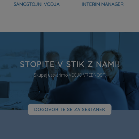
SAMOSTOJNI VODJA
INTERIM MANAGER
STOPITE V STIK Z NAMI!
Skupaj ustvarimo VEČJO VREDNOST.
DOGOVORITE SE ZA SESTANEK