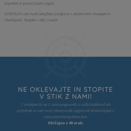
uspešen in pravočasen zagon.
SCM PLUS vam nudi takojšnjo podporo s strokovnim znanjem in
izkušnjami. Stopite v stik z nami!
NE OKLEVAJTE IN STOPITE
V STIK Z NAMI!
Z veseljem bi se z vami pogovorili o vaših kratkoročnih
potrebah in vam brez obveznosti zagotovili strokovnjake z
ustreznimi kompetencami.
Običajno v 48 urah.