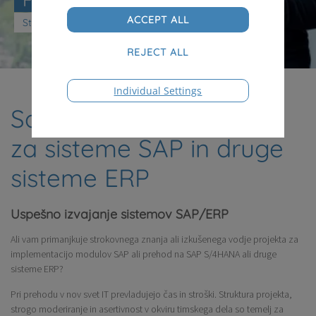
Strokovnjaki za sisteme ERP in WMS
Individual Settings
Samostojni strokovnjaki
za sisteme SAP in druge
sisteme ERP
Uspešno izvajanje sistemov SAP/ERP
Ali vam primanjkuje strokovnega znanja ali izkušenega vodje projekta za
implementacijo modulov SAP ali prehod na SAP S/4HANA ali druge
sisteme ERP?
Pri prehodu v nov svet IT prevladujejo čas in stroški. Struktura projekta,
strogo moderiranje in asertivnost v okviru timskega dela so temelj za