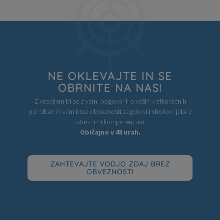
Prevzemanje kratkoročnih nalog upravljanja
Optimizacija vaše dobavne verige
Prevzemanje projektov v dobavni verigi
Upravljanje procesov sprememb
NE OKLEVAJTE IN SE
OBRNITE NA NAS!
Z veseljem bi se z vami pogovorili o vaših kratkoročnih
potrebah in vam brez obveznosti zagotovili strokovnjake z
ustreznimi kompetencami.
Običajno v 48 urah.
ZAHTEVAJTE VODJO ZDAJ BREZ
OBVEZNOSTI