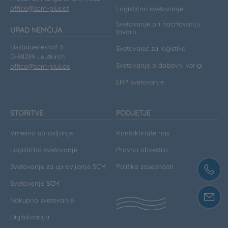
office@scm-plus.at
Logistično svetovanje
Svetovanje pri načrtovanju
URAD NEMČIJA
tovarn
Eissbäuerleshof 3
Svetovalec za logistiko
D-88299 Leutkirch
Svetovanje o dobavni verigi
office@scm-plus.de
ERP svetovanje
STORITVE
PODJETJE
Vmesno upravljanje
Kontaktirajte nas
Logistično svetovanje
Pravno obvestilo
Svetovanje za upravljanje SCM
Politika zasebnosti
Svetovanje SCM
Nakupno svetovanje
Digitalizacija