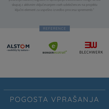
skupaj z aktivnim vključevanjem vseh udeležencev na projektu
ključni element za uspešno izvedbo procesa sprememb."
REFERENCE
POGOSTA VPRAŠANJA