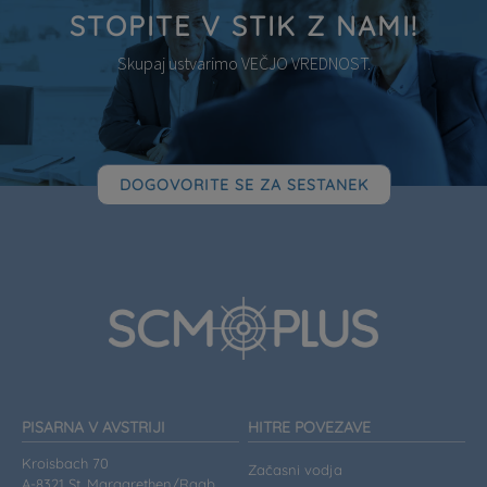
STOPITE V STIK Z NAMI!
Skupaj ustvarimo VEČJO VREDNOST.
DOGOVORITE SE ZA SESTANEK
PISARNA V AVSTRIJI
HITRE POVEZAVE
Kroisbach 70
Začasni vodja
A-8321 St. Margarethen/Raab