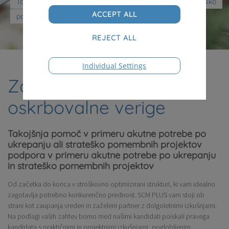
Takojšnja pomoč pri akutni potrebi po ukrepanju ali strateško
pomembnih projektih
Individual Settings
Začasni vodja
oskrbovalne verige
Takojšnja pomoč v primeru akutne potrebe po
ukrepanju ali strateško pomembnih projektov
podpora v primeru akutne potrebe po ukrepanju
in strateško pomembnih projektov
Od začetka do konca v stroškovno optimizirani strukturi, ki vam idealno
zagotavlja potrebno konkurenčno prednost. SCM PLUS vam stoji ob
strani kot zaupanja vreden in zaželeni partner z dolgoletnimi izkušnjami.
Na podlagi vaših zahtev bomo med našimi kandidati poiskali pravega
kandidata s praktičnimi in projektnimi izkušnjami, poglobljenim