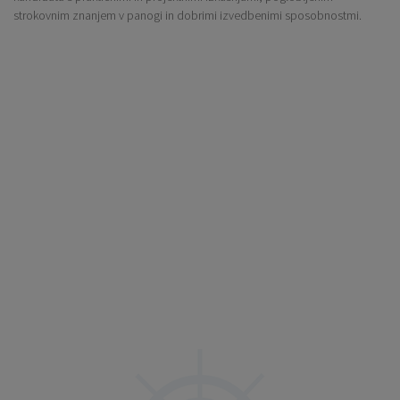
strokovnim znanjem v panogi in dobrimi izvedbenimi sposobnostmi.
Primeri tem, ki jih lahko
prevzamejo naši začasni vodje
oskrbovalne verige:
Reorganizacija ali preoblikovanje vaše dobavne verige