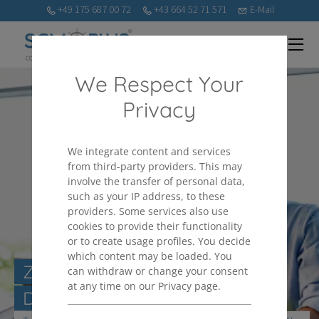
+49 175 687 00 72
+43 664 52 71 571
E-Mail
We Respect Your
Privacy
We integrate content and services
from third-party providers. This may
involve the transfer of personal data,
such as your IP address, to these
providers. Some services also use
cookies to provide their functionality
or to create usage profiles. You decide
which content may be loaded. You
ZAČASNO UPRAVLJANJE
can withdraw or change your consent
at any time on our Privacy page.
DOBAVNE VERIGE