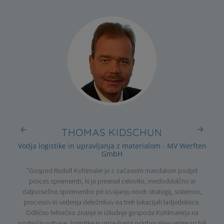
THOMAS KIDSCHUN
Vodja logistike in upravljanja z materialom - MV Werften
GmbH
no
"Rudo
"Gospod Rudolf Kohlmaier je z začasnim mandatom podprl
sodijo
začas
proces sprememb, ki je prinesel celovito, medoddelčno in
vna
in 
daljnosežno spremembo pri izvajanju novih strategij, sistemov,
ces
ver
procesov in vedenja deležnikov na treh lokacijah ladjedelnice.
ska
Odlično tehnično znanje in izkušnje gospoda Kohlmaierja na
lenih)
področju nabave, logistike in upravljanja oskrbovalne verige so bili